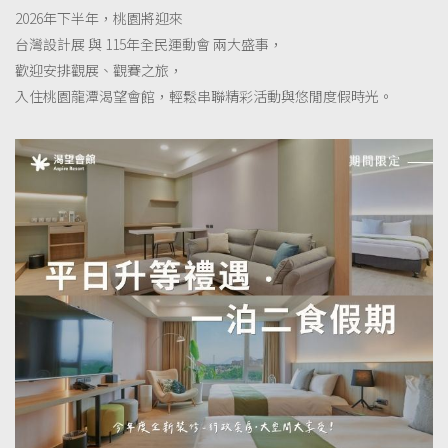
民運動會
2026年下半年，桃園將迎來
台灣設計展 與 115年全民運動會 兩大盛事，
歡迎安排觀展、觀賽之旅，
入住桃園龍潭渴望會館，輕鬆串聯精彩活動與悠閒度假時光。