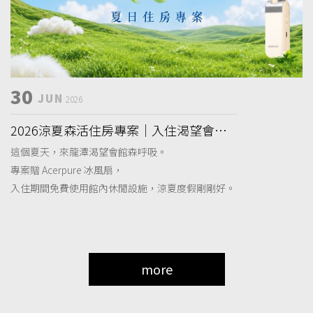
30
JUN
2026
2026涼夏森活住房專案｜入住渴望會館
贈 Acerpure 冰風扇
這個夏天，來龍潭渴望會館森呼吸。
專案贈 Acerpure 冰風扇，
入住期間免費使用館內休閒設施，涼夏度假剛剛好。
more