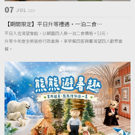
07
JUL
2026
【期間限定】平日升等禮遇・一泊二食假
期
平日入住渴望會館，以朝露四人房一泊二食價格 + $1元，
升等今年度全新裝修行政套房，享早餐四客與饗渴望四人歡聚套
餐。