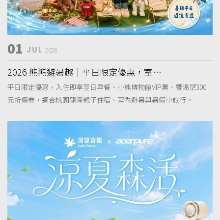
01
JUL
2026
2026 熊熊避暑趣｜平日限定優惠，室內
避暑・小熊博物館假期專案
平日限定優惠，入住即享翌日早餐、小熊博物館VIP票、饗渴望300
元折價券，適合桃園龍潭親子住宿、室內避暑與暑假小旅行。