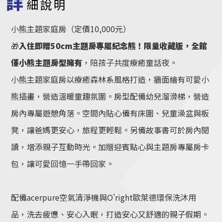
詳
細說明
小熊主題家庭房（定價10,000元）
🎁
入住即贈50cm主題房專屬紀念熊！限量收藏版，全館
僅小熊主題房型擁有
，陪孩子共度療癒童話夜。
小熊主題家庭房以療癒森林系風格打造，牆面繪有可愛小
熊插畫，營造溫暖童趣氛圍。房型配備幼兒溜滑梯，營造
房內專屬遊憩角落。空間內貼心備有床圍、兒童澡盆與板
凳，讓爸媽更安心，旅程更輕鬆。另備故事書可於房內閱
讀，增添親子互動時光。加贈迎賓點心與主題房專屬房卡
包，讓可愛回憶一手帶回家。
配備acerpure空氣清淨機與O'right歐萊德環保洗沐用
品，洗去疲憊、安心入眠，打造安心又舒適的親子假期。