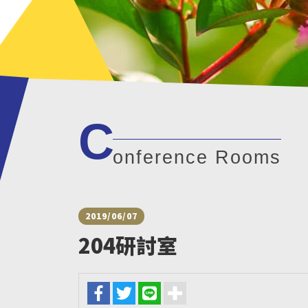
C
onference Rooms
2019/06/07
204研討室