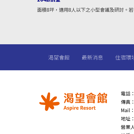
面積8坪，適用8人以下之小型會議及研討。
渴望會館
最新消息
住宿環
電話
傳真
Mail
地址
營業