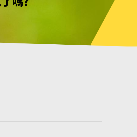
見了嗎?
幸不用等待
見了嗎?