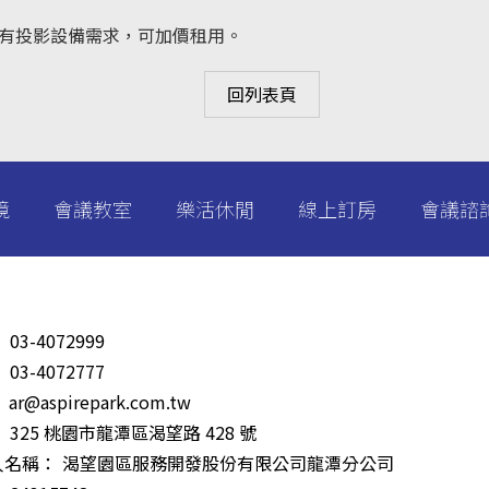
若有投影設備需求，可加價租用。
回列表頁
境
會議教室
樂活休閒
線上訂房
會議諮
：
03-4072999
：
03-4072777
：
ar@aspirepark.com.tw
：
325 桃園市龍潭區渴望路 428 號
人名稱：
渴望園區服務開發股份有限公司龍潭分公司