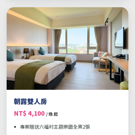
朝露雙人房
NT$ 4,100
/ 晚 起
專案贈送六福村主題樂園全票2張