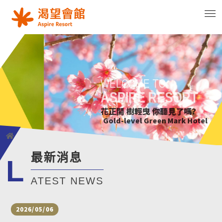
WELCOME TO
WELCOME TO
WELCOME TO
WELCOME TO
ASPIRE RESORT
ASPIRE RESORT
ASPIRE RESORT
ASPIRE RESORT
花正開 樹輕曳 你聽見了嗎?
只要席地而坐 小確幸不用等待
綠意萌動迎朝曦
花正開 樹輕曳 你聽見了嗎?
Gold-level Green Mark Hotel
Gold-level Green Mark Hotel
Gold-level Green Mark Hotel
Gold-level Green Mark Hotel
最新消息
L
ATEST NEWS
2026/05/06