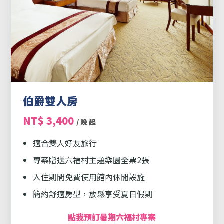
伯爵雙人房
NT$ 3,400
/ 晚 起
適合雙人好友旅行
專案贈送六福村主題樂園全票2張
入住期間免費使用館內休閒設施
簡約舒適房型，放鬆享受夏日假期
點我預訂暑期六福村專案