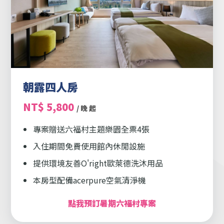
朝露四人房
NT$ 5,800
/ 晚 起
專案贈送六福村主題樂園全票4張
入住期間免費使用館內休閒設施
提供環境友善O'right歐萊德洗沐用品
本房型配備acerpure空氣清淨機
點我預訂暑期六福村專案