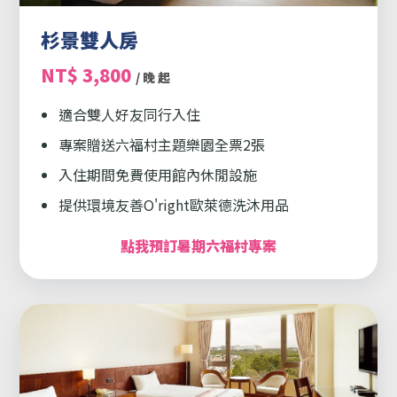
杉景雙人房
NT$ 3,800
/ 晚 起
適合雙人好友同行入住
專案贈送六福村主題樂園全票2張
入住期間免費使用館內休閒設施
提供環境友善O'right歐萊德洗沐用品
點我預訂暑期六福村專案