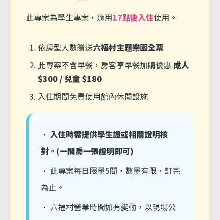
此專案為學生專案，適用
17點後入住
使用。
依房型人數贈送
六福村主題樂園全票
此專案
不含早餐
，房客享早餐加購優惠
成人
$300 / 兒童 $180
入住期間免費使用館內休閒設施
•
入住時需提供學生證或相關證明核
對。(一間房一張證明即可)
• 此專案每日限量5間，數量有限，訂完
為止。
• 六福村營業時間如有變動，以現場公