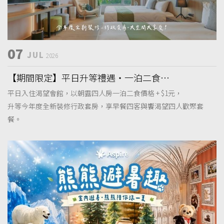
07
JUL
2026
【期間限定】平日升等禮遇・一泊二食假
期
平日入住渴望會館，以朝露四人房一泊二食價格 + $1元，
升等今年度全新裝修行政套房，享早餐四客與饗渴望四人歡聚套
餐。