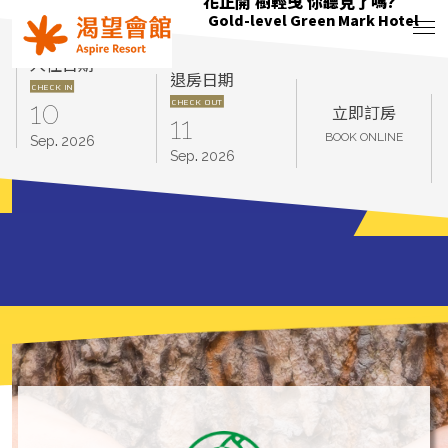
花正開 樹輕曳 你聽見了嗎?
花正開 樹輕曳 你聽見了嗎?
只要席地而坐 小確幸不用等待
Gold-level Green Mark Hotel
Gold-level Green Mark Hotel
Gold-level Green Mark Hotel
入住日期
退房日期
CHECK IN
CHECK OUT
10
立即訂房
11
.
BOOK ONLINE
Sep
2026
.
Sep
2026