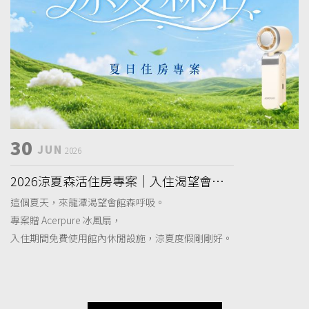
30
JUN
2026
2026涼夏森活住房專案｜入住渴望會館
贈 Acerpure 冰風扇
這個夏天，來龍潭渴望會館森呼吸。
專案贈 Acerpure 冰風扇，
入住期間免費使用館內休閒設施，涼夏度假剛剛好。