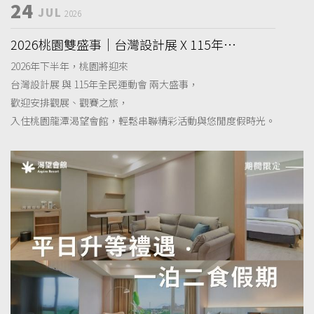
24
JUL
2026
2026桃園雙盛事｜台灣設計展 X 115年全
民運動會
2026年下半年，桃園將迎來
台灣設計展 與 115年全民運動會 兩大盛事，
歡迎安排觀展、觀賽之旅，
入住桃園龍潭渴望會館，輕鬆串聯精彩活動與悠閒度假時光。