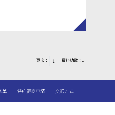
頁次：
資料總數：5
詢單
特約廠商申請
交通方式