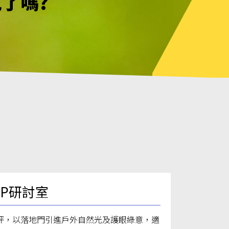
見了嗎?
幸不用等待
見了嗎?
VIP研討室
坪，以落地門引進戶外自然光及護眼綠意，適