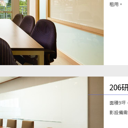
租用。
206
面積9坪
影設備需