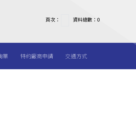
頁次：
資料總數：0
詢單
特約廠商申請
交通方式