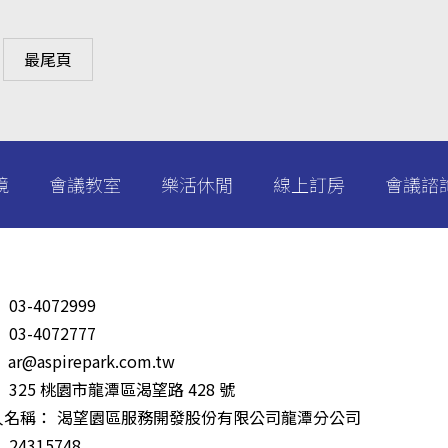
最尾頁
境
會議教室
樂活休閒
線上訂房
會議諮
：
03-4072999
：
03-4072777
：
ar@aspirepark.com.tw
：
325 桃園市龍潭區渴望路 428 號
人名稱：
渴望園區服務開發股份有限公司龍潭分公司
：
24315748