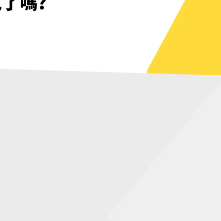
見了嗎?
幸不用等待
見了嗎?