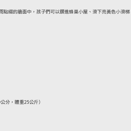
雨點綴的牆面中，孩子們可以鑽進蜂巢小屋、滑下亮黃色小滑梯
0公分，體重25公斤）