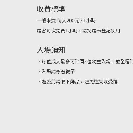
收費標準
一般來賓 每人200元 / 1小時
房客每次免費1小時，請持房卡登記使用
入場須知
・每位成人最多可陪同3位幼童入場，並全程
・入場請穿著襪子
・遊戲前請取下飾品，避免遺失或受傷