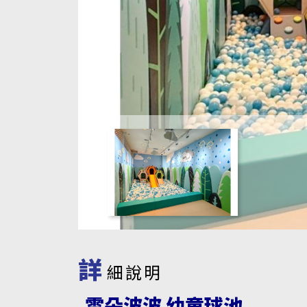
詳
細說明
雲朵波波 幼童球池