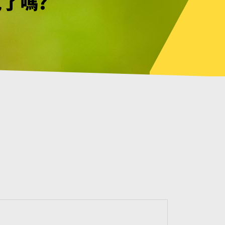
見了嗎?
幸不用等待
見了嗎?