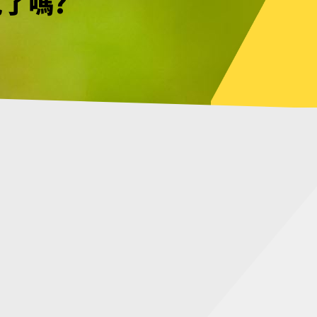
見了嗎?
幸不用等待
見了嗎?