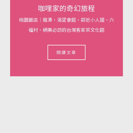
咖哩家的奇幻旅程
桃園飯店｜龍潭，渴望會館，鄰近小人國、六
福村
、
網美必訪的台灣客家茶文化館
閱讀文章