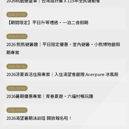
2026桃園雙盛事｜台灣設計展 X 115年全民運動會
2026/07/07
【期間限定】平日升等禮遇・一泊二食假期
2026/07/01
2026 熊熊避暑趣｜平日限定優惠，室內避暑・小熊博物館假
期專案
2026/06/30
2026涼夏森活住房專案｜入住渴望會館贈 Acerpure 冰風扇
2026/05/06
2026暑期優惠專案｜青春夏遊・六福村暢玩趣
2026/04/02
2026渴望暑期泳訓班 開放報名啦！