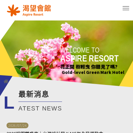
WELCOME TO
WELCOME TO
WELCOME TO
WELCOME TO
ASPIRE RESORT
ASPIRE RESORT
ASPIRE RESORT
ASPIRE RESORT
花正開 樹輕曳 你聽見了嗎?
只要席地而坐 小確幸不用等待
綠意萌動迎朝曦
花正開 樹輕曳 你聽見了嗎?
Gold-level Green Mark Hotel
Gold-level Green Mark Hotel
Gold-level Green Mark Hotel
Gold-level Green Mark Hotel
最新消息
L
ATEST NEWS
2026/07/24