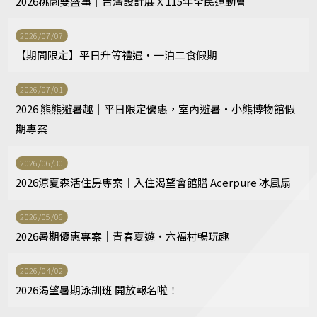
2026桃園雙盛事｜台灣設計展 X 115年全民運動會
2026/07/07
【期間限定】平日升等禮遇・一泊二食假期
2026/07/01
2026 熊熊避暑趣｜平日限定優惠，室內避暑・小熊博物館假
期專案
2026/06/30
2026涼夏森活住房專案｜入住渴望會館贈 Acerpure 冰風扇
2026/05/06
2026暑期優惠專案｜青春夏遊・六福村暢玩趣
2026/04/02
2026渴望暑期泳訓班 開放報名啦！