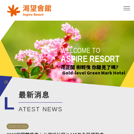
WELCOME TO
WELCOME TO
WELCOME TO
WELCOME TO
ASPIRE RESORT
ASPIRE RESORT
ASPIRE RESORT
ASPIRE RESORT
花正開 樹輕曳 你聽見了嗎?
只要席地而坐 小確幸不用等待
綠意萌動迎朝曦
花正開 樹輕曳 你聽見了嗎?
Gold-level Green Mark Hotel
Gold-level Green Mark Hotel
Gold-level Green Mark Hotel
Gold-level Green Mark Hotel
最新消息
L
ATEST NEWS
2026/07/24