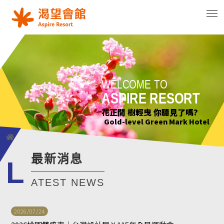
WELCOME TO
WELCOME TO
WELCOME TO
WELCOME TO
ASPIRE RESORT
ASPIRE RESORT
ASPIRE RESORT
ASPIRE RESORT
花正開 樹輕曳 你聽見了嗎?
只要席地而坐 小確幸不用等待
綠意萌動迎朝曦
花正開 樹輕曳 你聽見了嗎?
Gold-level Green Mark Hotel
Gold-level Green Mark Hotel
Gold-level Green Mark Hotel
Gold-level Green Mark Hotel
最新消息
L
ATEST NEWS
2026/07/24