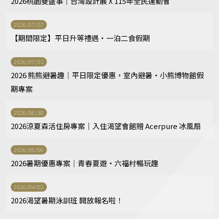
2026桃園雙盛事｜台灣設計展 X 115年全民運動會
2026/07/07
【期間限定】平日升等禮遇・一泊二食假期
2026/07/01
2026 熊熊避暑趣｜平日限定優惠，室內避暑・小熊博物館假
期專案
2026/06/30
2026涼夏森活住房專案｜入住渴望會館贈 Acerpure 冰風扇
2026/05/06
2026暑期優惠專案｜青春夏遊・六福村暢玩趣
2026/04/02
2026渴望暑期泳訓班 開放報名啦！