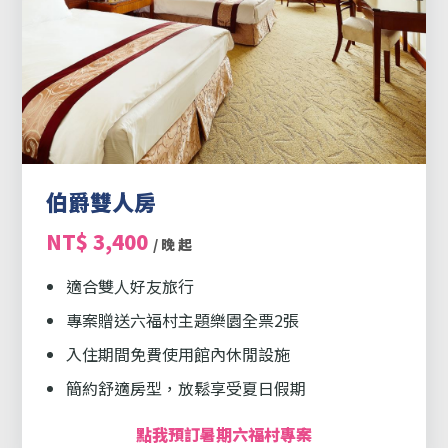
伯爵雙人房
NT$ 3,400
/ 晚 起
適合雙人好友旅行
專案贈送六福村主題樂園全票2張
入住期間免費使用館內休閒設施
簡約舒適房型，放鬆享受夏日假期
點我預訂暑期六福村專案