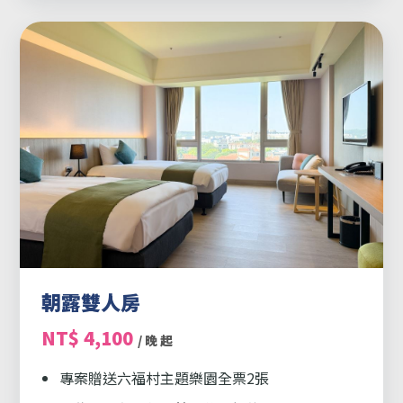
朝露雙人房
NT$ 4,100
/ 晚 起
專案贈送六福村主題樂園全票2張