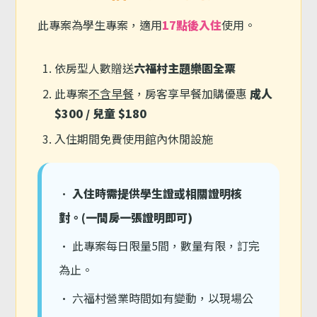
此專案為學生專案，適用
17點後入住
使用。
依房型人數贈送
六福村主題樂園全票
此專案
不含早餐
，房客享早餐加購優惠
成人
$300 / 兒童 $180
入住期間免費使用館內休閒設施
•
入住時需提供學生證或相關證明核
對。(一間房一張證明即可)
• 此專案每日限量5間，數量有限，訂完
為止。
• 六福村營業時間如有變動，以現場公