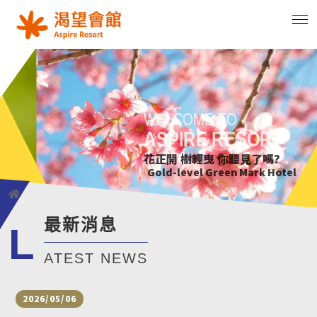
WELCOME TO
WELCOME TO
WELCOME TO
WELCOME TO
ASPIRE RESORT
ASPIRE RESORT
ASPIRE RESORT
ASPIRE RESORT
花正開 樹輕曳 你聽見了嗎?
只要席地而坐 小確幸不用等待
綠意萌動迎朝曦
花正開 樹輕曳 你聽見了嗎?
Gold-level Green Mark Hotel
Gold-level Green Mark Hotel
Gold-level Green Mark Hotel
Gold-level Green Mark Hotel
最新消息
L
ATEST NEWS
2026/05/06