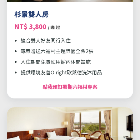
杉景雙人房
NT$ 3,800
/ 晚 起
適合雙人好友同行入住
專案贈送六福村主題樂園全票2張
入住期間免費使用館內休閒設施
提供環境友善O'right歐萊德洗沐用品
點我預訂暑期六福村專案