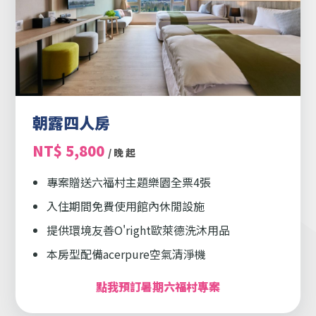
朝露四人房
NT$ 5,800
/ 晚 起
專案贈送六福村主題樂園全票4張
入住期間免費使用館內休閒設施
提供環境友善O'right歐萊德洗沐用品
本房型配備acerpure空氣清淨機
點我預訂暑期六福村專案